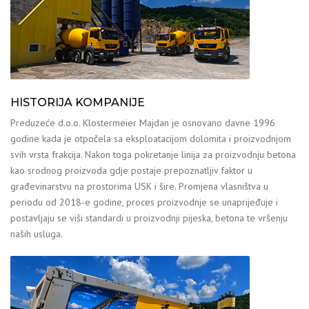
HISTORIJA KOMPANIJE
Preduzeće d.o.o. Klostermeier Majdan je osnovano davne 1996
godine kada je otpočela sa eksploatacijom dolomita i proizvodnjom
svih vrsta frakcija. Nakon toga pokretanje linija za proizvodnju betona
kao srodnog proizvoda gdje postaje prepoznatljiv faktor u
građevinarstvu na prostorima USK i šire. Promjena vlasništva u
periodu od 2018-e godine, proces proizvodnje se unaprijeđuje i
postavljaju se viši standardi u proizvodnji pijeska, betona te vršenju
naših usluga.