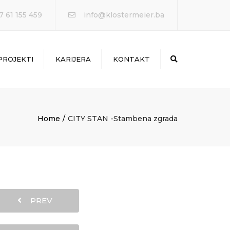
7 61 155 459
info@klostermeier.ba
PROJEKTI
KARIJERA
KONTAKT
Search
Home
CITY STAN -Stambena zgrada
PREV