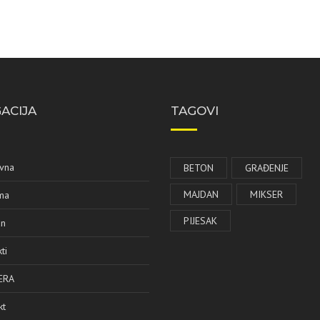
ACIJA
TAGOVI
vna
BETON
GRAĐENJE
MAJDAN
MIKSER
ma
PIJESAK
an
ti
ERA
kt