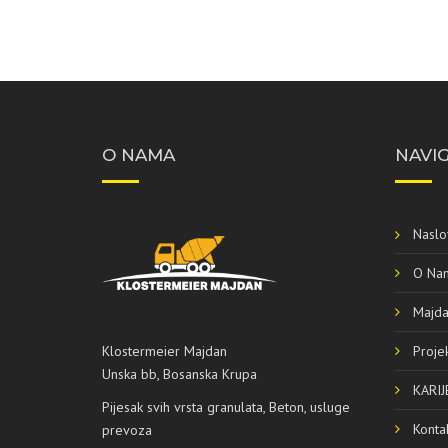
O NAMA
NAVIG
Naslo
O Na
Majd
Klostermeier Majdan
Projek
Unska bb, Bosanska Krupa
KARIJ
Pijesak svih vrsta granulata, Beton, usluge
Konta
prevoza